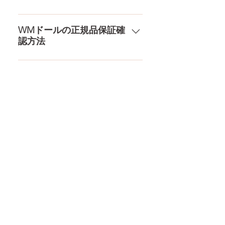
ルまで、ドールのパーツや収納用
が分かるような日本語の印字など
品もご用意しております。 お買い
は一切されておりません。 送料・
ドールのメイク直しなど充実した
物の流れをもっと見る
配送の方針をもっと見る
アフターサービスを提供、最後ま
WMドールの正規品保証確
認方法
で対応いたします。 返品・保証を
もっと見る
コチラからWMドール様の公式サ
イトにてアンチフェイクコードを
入れて頂くことでご確認をして頂
けます。