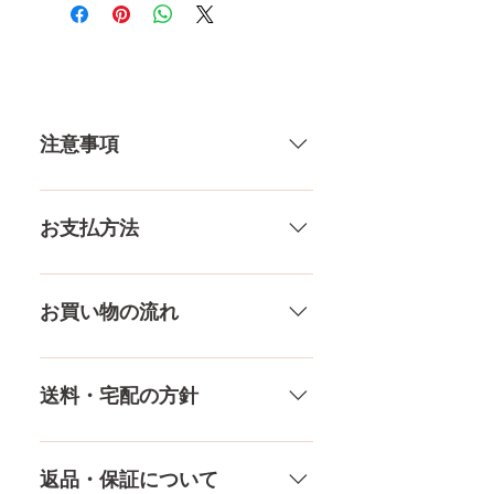
ている製品なので、商品により
個体差がありますので多少の誤
差がございます。 また、測る
場所や測り方でも多少の誤差が
ありますし、当店採寸による実
注意事項
寸の誤差はご了承下さい。
一体一体ハンドメイドで製造して
いる製品なので、商品により個体
お支払方法
差がありますので多少の誤差がご
ざいます。また、測る場所や測り
メール、チャット（サイト下
方でも多少の誤差があります。当
部）、お電話やLINEで各種ご質問
お買い物の流れ
店採寸による実寸の誤差はご了承
受け付けております！ ペイパル、
ください。
銀行振込、クレジットカードなど
多種多様な品ぞろえ！工場と直接
様々な決済方法に対応でき、お支
やり取りをしているため、当店に
送料・宅配の方針
払いが超カンタン！ お支払方法を
ないドールもご相談にのります。
もっとみる
TPE素材、シリコン素材、上半身、
送料は全国一律送料無料！宅配テ
下半身、男性ドールや男の娘ドー
ロ一斉無し！外箱には商品の中身
返品・保証について