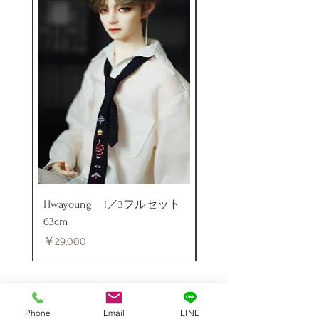
Hwayoung 1／3フルセット
ミニラブドール
63cm
価格
￥48,000
価格
￥29,000
Phone
Email
LINE