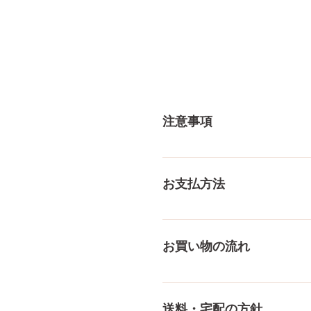
注意事項
一体一体ハンドメイドで製造
体差がありますので多少の誤
お支払方法
測り方でも多少の誤差があり
ご了承ください。
メール、チャット（サイト下部
付けております！ ペイパル
お買い物の流れ
様々な決済方法に対応でき、
をもっとみる
多種多様な品ぞろえ！工場と
にないドールもご相談にのりま
送料・宅配の方針