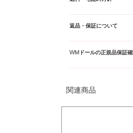
身、下半身、男性ドールや男
収納用品もご用意しておりま
送料は全国一律送料無料！宅
身が分かるような日本語の印
返品・保証について
料・配送の方針をもっと見る
ドールのメイク直しなど充実
まで対応いたします。 返品
WMドールの正規品保証確
コチラからWMドール様の公
入れて頂くことでご確認をし
関連商品