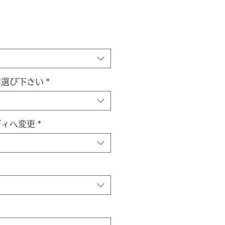
お選び下さい
*
ディへ変更
*