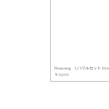
Hwayoung 1／3フルセット 63c
価格
￥29,000