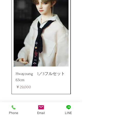
Hwayoung 1／3フルセット
ミニラブドール
63cm
価格
￥48,000
価格
￥29,000
Phone
Email
LINE