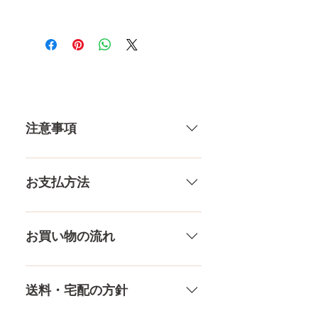
身長 145㎝
バスト 78㎝
ウエスト 50㎝
体重 25㎏
ヒップ 75㎝
ーーーーーーーーーーーー
注意事項
身長 158㎝
バスト 80㎝
一体一体ハンドメイドで製造して
ウエスト 54㎝
いる製品なので、商品により個体
お支払方法
体重 30㎏
差がありますので多少の誤差がご
ヒップ 81㎝
ざいます。また、測る場所や測り
メール、チャット（サイト下
ーーーーーーーーーーーー
方でも多少の誤差があります。当
部）、お電話やLINEで各種ご質問
身長 168㎝
お買い物の流れ
店採寸による実寸の誤差はご了承
受け付けております！ ペイパル、
バスト 85㎝
ください。
銀行振込、クレジットカードなど
多種多様な品ぞろえ！工場と直接
ウエスト 55㎝
様々な決済方法に対応でき、お支
やり取りをしているため、当店に
体重 35㎏
送料・宅配の方針
払いが超カンタン！ お支払方法を
ないドールもご相談にのります。
ヒップ 85㎝
もっとみる