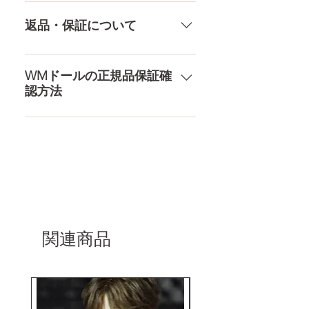
TPE素材、シリコン素材、上半身、
送料は全国一律送料無料！宅配テ
ーーーーーーーーーーーー
下半身、男性ドールや男の娘ドー
ロ一斉無し！外箱には商品の中身
返品・保証について
ルまで、ドールのパーツや収納用
が分かるような日本語の印字など
品もご用意しております。 お買い
は一切されておりません。 送料・
ドールのメイク直しなど充実した
物の流れをもっと見る
配送の方針をもっと見る
アフターサービスを提供、最後ま
WMドールの正規品保証確
認方法
で対応いたします。 返品・保証を
もっと見る
コチラからWMドール様の公式サ
イトにてアンチフェイクコードを
入れて頂くことでご確認をして頂
けます。
関連商品