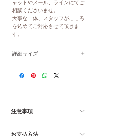
ャットやメール、ラインにてご
相談くださいませ。
大事な一体、スタッフがこころ
を込めてご対応させて頂きま
す。
詳細サイズ
身長 height 158cm
肩幅 shoulder 38cm
バスト bust 86cm
ウエスト waist 65cm
ヒップ hips 86cm
腕の長さ arm length 67cm
注意事項
脚の長さ leg length 81cm
足のサイズ foot length 22cm
一体一体ハンドメイドで製造して
ヴァギナの深さ vaginal
いる製品なので、商品により個体
お支払方法
depth 21cm