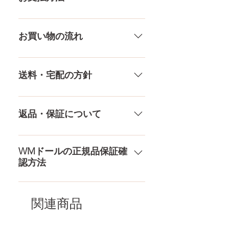
差がありますので多少の誤差がご
アナルの深さ anal depth
ざいます。また、測る場所や測り
メール、チャット（サイト下
14cm
方でも多少の誤差があります。当
部）、お電話やLINEで各種ご質問
重さ（頭含む） weight
お買い物の流れ
店採寸による実寸の誤差はご了承
受け付けております！ ペイパル、
（including head）34.5kg
ください。
銀行振込、クレジットカードなど
多種多様な品ぞろえ！工場と直接
減量ボディ light weight body 28
様々な決済方法に対応でき、お支
やり取りをしているため、当店に
㎏
送料・宅配の方針
払いが超カンタン！ お支払方法を
ないドールもご相談にのります。
シリコンボディ silicon body
もっとみる
TPE素材、シリコン素材、上半身、
送料は全国一律送料無料！宅配テ
weight 31kg
下半身、男性ドールや男の娘ドー
ロ一斉無し！外箱には商品の中身
返品・保証について
ルまで、ドールのパーツや収納用
が分かるような日本語の印字など
品もご用意しております。 お買い
は一切されておりません。 送料・
ドールのメイク直しなど充実した
物の流れをもっと見る
配送の方針をもっと見る
アフターサービスを提供、最後ま
WMドールの正規品保証確
認方法
で対応いたします。 返品・保証を
もっと見る
コチラからWMドール様の公式サ
イトにてアンチフェイクコードを
関連商品
入れて頂くことでご確認をして頂
けます。