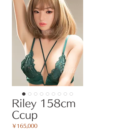
Riley 158cm
Ccup
価
￥165,000
格