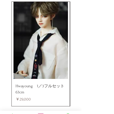
Hwayoung 1／3フルセット
ミニラブドール
63cm
価格
￥48,000
価格
￥29,000