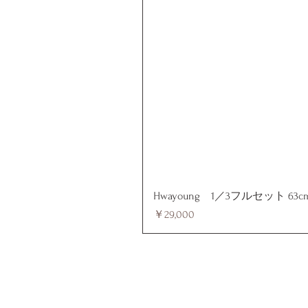
Hwayoung 1／3フルセット 63c
価格
￥29,000