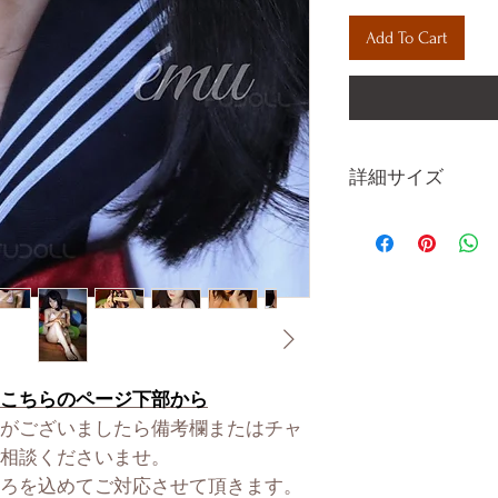
Add To Cart
詳細サイズ
身長 height 1
肩幅 shoulder 3
バスト bust 7
ウエスト waist 
ヒップ hips 8
腕の長さ arm len
脚の長さ leg leng
こちらのページ下部から
足のサイズ foot l
がございましたら備考欄またはチャ
ヴァギナの深さ vagi
相談くださいませ。
アナルの深さ anal 
ろを込めてご対応させて頂きます。