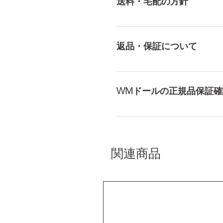
送料・宅配の方針
身、下半身、男性ドールや男
収納用品もご用意しておりま
送料は全国一律送料無料！宅
身が分かるような日本語の印
返品・保証について
料・配送の方針をもっと見る
ドールのメイク直しなど充実
まで対応いたします。 返品
WMドールの正規品保証確
コチラからWMドール様の公
入れて頂くことでご確認をし
関連商品