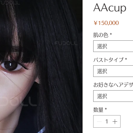
AAcup
価
￥150,000
格
肌の色
*
選択
バストタイプ
*
選択
お好きなヘアデ
選択
数量
*