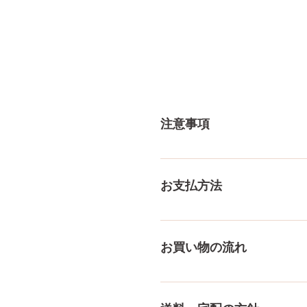
注意事項
一体一体ハンドメイドで製造
体差がありますので多少の誤
お支払方法
測り方でも多少の誤差があり
ご了承ください。
メール、チャット（サイト下部
付けております！ ペイパル
お買い物の流れ
様々な決済方法に対応でき、
をもっとみる
多種多様な品ぞろえ！工場と
にないドールもご相談にのりま