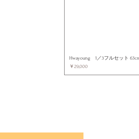
Hwayoung 1／3フルセット 63c
価格
￥29,000