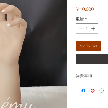
価
￥10,000
格
数量
*
Add To Cart
注意事項
一体一体ハンド
ので、商品によ
の誤差がございま
方でも多少の誤