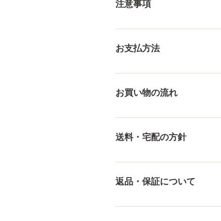
注意事項
一体一体ハンドメイドで製造
体差がありますので多少の誤
お支払方法
測り方でも多少の誤差があり
ご了承ください。
メール、チャット（サイト下部
付けております！ ペイパル
お買い物の流れ
様々な決済方法に対応でき、
をもっとみる
多種多様な品ぞろえ！工場と
にないドールもご相談にのりま
送料・宅配の方針
身、下半身、男性ドールや男
収納用品もご用意しておりま
送料は全国一律送料無料！宅
身が分かるような日本語の印
返品・保証について
料・配送の方針をもっと見る
ドールのメイク直しなど充実
まで対応いたします。 返品