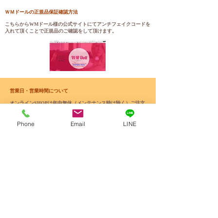
ＷＭドールの正規品保証確認方法
こちらから
WMドール様の公式サイトにてアンチフェイクコードを
入れて頂くことで正規品のご確認をして頂けます。
営業日・営業時間について
オンラインSHOPは年中無休（メンテナンス時は除く）ご注文
は24時間受け付けております。
【メール、メッセージ対応】
Phone
Email
LINE
月‐土 10時～18時
日 12時～17時
営業時間外に頂いたメッセージやメールへのご返答は
翌営業日以降になります。
通関手数料について
通関手数料(3,000円前後)の請求書払いがまれに発生する場合
があります。​その際はお手数ですがご負担をお願い致します。
​ému
個人情報のお取り扱いについて
お取り引き時の製品および資料などの配達に利用させていただ