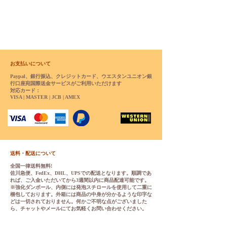
お支払いについて
Paypal、銀行振込、クレジットカード、ウエスタンユニオン銀
行口座宛国際送金サービスがご利用いただけます
対応カード：
VISA | MASTER | JCB | AMEX
送料・配送について
全国一律送料無料!
佐川急便、FedEx、DHL、UPSでの配送となります。順調であ
れば、ご入金いただいてから3週間以内に商品配達可能です。
※強化ダンボール、内側には発泡スチロールを使用して二重に
梱包しております。外箱には商品の中身が分かるような印字な
どは一切されておりません。何かご不明な点がございました
ら、チャットやメールにてお気軽くお問い合わせください。