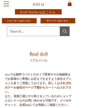
ému
Doll Galleryはこちら
ショールームはこちら
デリバリーはこちら
Real doll
リアルドール
émuでは無料でバストのタイプ変更やその他
細部ま
でお客様のご希望にお応えできますよう各社オプシ
ョンも多々ご用意しております。
詳しくは
それぞれ
のドール会社のページ下部から
カートへお入れ下さ
い。
​また、直接工場とやり取りをしているためショップ
にないドールのお問い合わせも可能です。
メール
や
チャット、
公式line
にてお気軽にご相談ください。