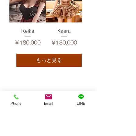
Reika
Kaera
価格
価格
￥180,000
￥180,000
もっと見る
お支払いについて
Phone
Email
LINE
Paypal、銀行振込、クレジットカード、ウエスタンユニオン銀
行口座宛国際送金サービスがご利用いただけます
対応カード：
VISA | MASTER | JCB | AMEX