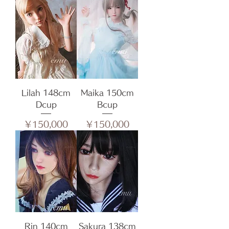
Lilah 148cm
Maika 150cm
Dcup
Bcup
価格
価格
￥150,000
￥150,000
Rin 140cm
Sakura 138cm