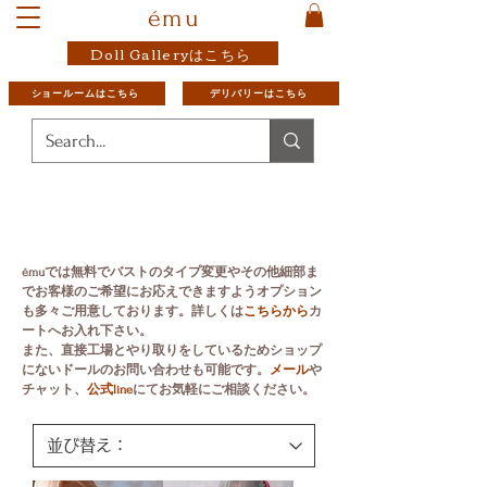
ému
Doll Galleryはこちら
ショールームはこちら
デリバリーはこちら
émuでは無料でバストのタイプ変更やその他
細部ま
でお客様のご希望にお応えできますようオプション
も多々ご用意しております。
詳しくは
こちらから
カ
ートへお入れ下さい。
​また、直接工場とやり取りをしているためショップ
にないドールのお問い合わせも可能です。
メール
や
チャット、
公式line
にてお気軽にご相談ください。