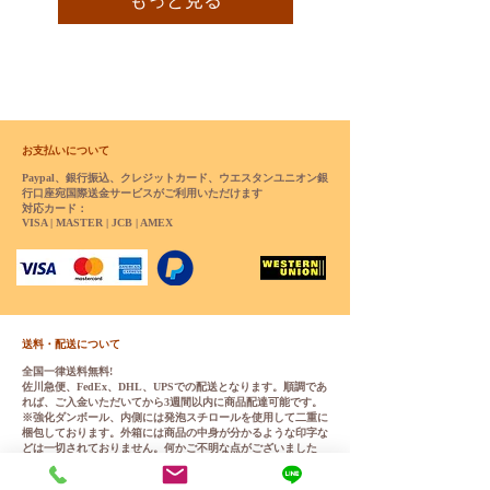
もっと見る
お支払いについて
Paypal、銀行振込、クレジットカード、ウエスタンユニオン銀
行口座宛国際送金サービスがご利用いただけます
対応カード：
VISA | MASTER | JCB | AMEX
送料・配送について
全国一律送料無料!
佐川急便、FedEx、DHL、UPSでの配送となります。順調であ
れば、ご入金いただいてから3週間以内に商品配達可能です。
※強化ダンボール、内側には発泡スチロールを使用して二重に
梱包しております。外箱には商品の中身が分かるような印字な
どは一切されておりません。何かご不明な点がございました
ら、チャットやメールにてお気軽くお問い合わせください。