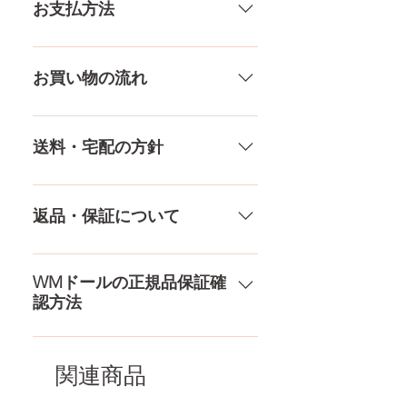
いる製品なので、商品により個体
お支払方法
アンダー
66CM
差がありますので多少の誤差がご
ざいます。また、測る場所や測り
メール、チャット（サイト下
ウエスト
62CM
方でも多少の誤差があります。当
部）、お電話やLINEで各種ご質問
お買い物の流れ
店採寸による実寸の誤差はご了承
受け付けております！ ペイパル、
ヒップ
82CM
ください。
銀行振込、クレジットカードなど
多種多様な品ぞろえ！工場と直接
様々な決済方法に対応でき、お支
やり取りをしているため、当店に
送料・宅配の方針
口深さ
12CM
払いが超カンタン！ お支払方法を
ないドールもご相談にのります。
もっとみる
TPE素材、シリコン素材、上半身、
送料は全国一律送料無料！宅配テ
膣深さ
18CM
下半身、男性ドールや男の娘ドー
ロ一斉無し！外箱には商品の中身
返品・保証について
ルまで、ドールのパーツや収納用
アナル深さ
15CM
が分かるような日本語の印字など
品もご用意しております。 お買い
は一切されておりません。 送料・
ドールのメイク直しなど充実した
物の流れをもっと見る
足サイズ
21CM
配送の方針をもっと見る
アフターサービスを提供、最後ま
WMドールの正規品保証確
認方法
で対応いたします。 返品・保証を
素材
医療用TPE
もっと見る
コチラからWMドール様の公式サ
梱包
163×43×28CM
イトにてアンチフェイクコードを
関連商品
入れて頂くことでご確認をして頂
けます。