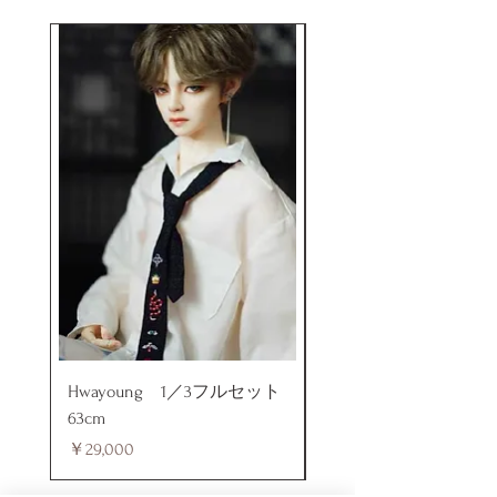
Hwayoung 1／3フルセット
ミニラブドール
63cm
価格
￥48,000
価格
￥29,000