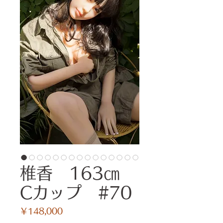
椎香 163㎝
Cカップ #70
価
￥148,000
格