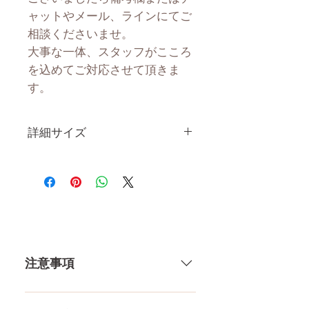
ャットやメール、ラインにてご
相談くださいませ。
大事な一体、スタッフがこころ
を込めてご対応させて頂きま
す。
詳細サイズ
身 長
163CM
体 重
34KG
肩幅
34CM
注意事項
カップ
Cカップ
トップ
82CM
一体一体ハンドメイドで製造して