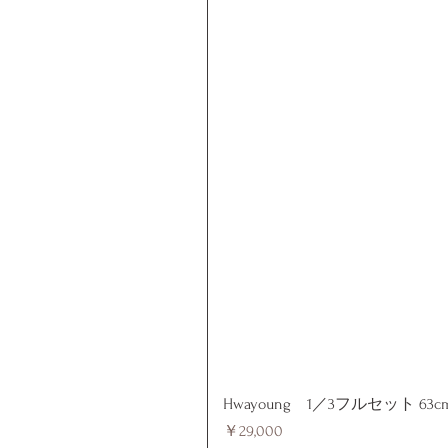
Hwayoung 1／3フルセット 63c
価格
￥29,000