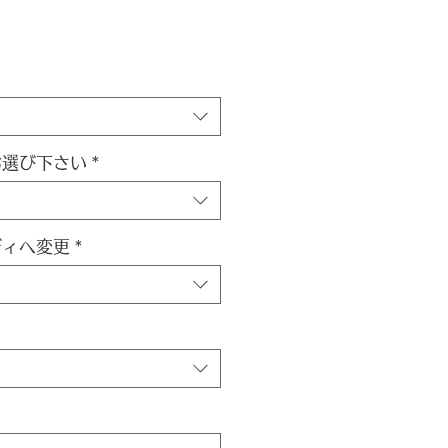
お選び下さい
*
ディへ変更
*