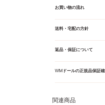
付けております！ ペイパル
お買い物の流れ
様々な決済方法に対応でき、
をもっとみる
多種多様な品ぞろえ！工場と
にないドールもご相談にのりま
送料・宅配の方針
身、下半身、男性ドールや男
収納用品もご用意しておりま
送料は全国一律送料無料！宅
身が分かるような日本語の印
返品・保証について
料・配送の方針をもっと見る
ドールのメイク直しなど充実
まで対応いたします。 返品
WMドールの正規品保証確
コチラからWMドール様の公
入れて頂くことでご確認をし
関連商品