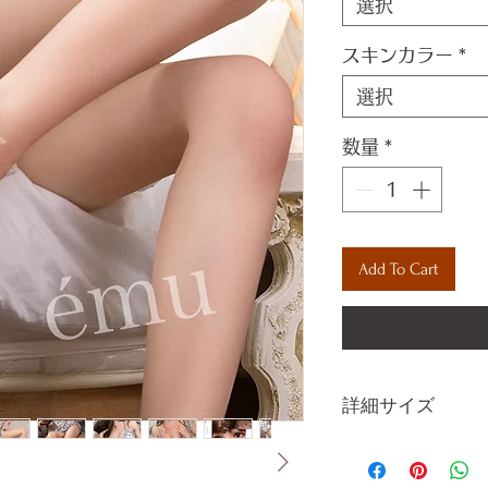
選択
スキンカラー
*
選択
数量
*
Add To Cart
詳細サイズ
身長 145㎝
バスト 78㎝