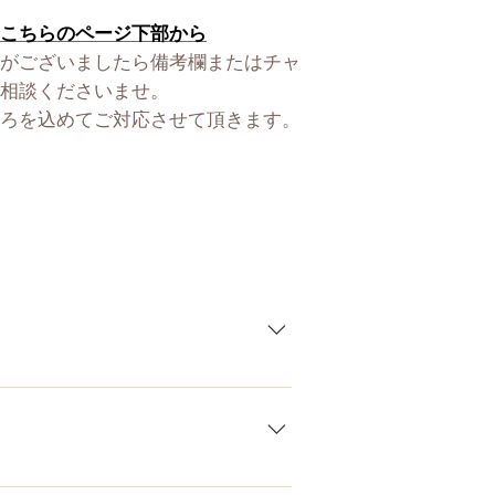
ウエスト 50㎝
こちらのページ下部から
体重 25㎏
がございましたら備考欄またはチャ
ヒップ 75㎝
相談くださいませ。
ーーーーーーー
ろを込めてご対応させて頂きます。
身長 158㎝
バスト 80㎝
ウエスト 54㎝
体重 30㎏
ヒップ 81㎝
ーーーーーーー
身長 168㎝
バスト 85㎝
ウエスト 55㎝
体重 35㎏
している製品なので、商品により個
ヒップ 85㎝
差がございます。また、測る場所や
ーーーーーーー
ます。当店採寸による実寸の誤差は
）、お電話やLINEで各種ご質問受け