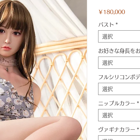
価
￥180,000
格
バスト
*
選択
お好きな身長を
選択
フルシリコンボ
選択
ニップルカラー
*
選択
ヴァギナカラー
*