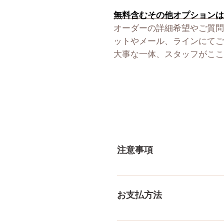
無料含むその他オプションは
オーダーの詳細希望やご質問
ットやメール、ラインにてご
大事な一体、スタッフがここ
注意事項
一体一体ハンドメイドで製造
体差がありますので多少の誤
お支払方法
測り方でも多少の誤差があり
ご了承ください。
メール、チャット（サイト下部