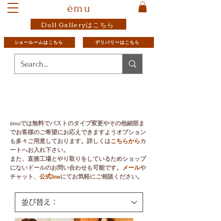
ému
Doll Galleryはこちら
ショールームはこちら
デリバリーはこちら
émuでは無料でバストのタイプ変更やその他
細部ま
でお客様のご希望にお応えできますようオプション
も多々ご用意しております。
詳しくは
こちらから
カ
ートへお入れ下さい。
​また、直接工場とやり取りをしているためショップ
にないドールのお問い合わせも可能です。
メール
や
チャット、
公式line
にてお気軽にご相談ください。