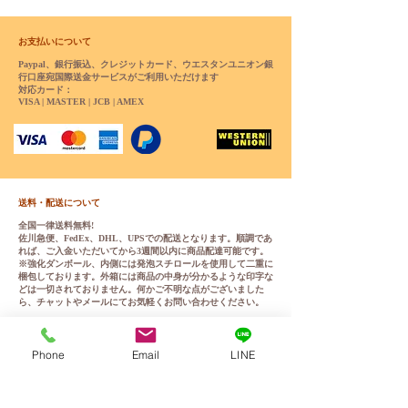
お支払いについて
Paypal、銀行振込、クレジットカード、ウエスタンユニオン銀
行口座宛国際送金サービスがご利用いただけます
対応カード：
VISA | MASTER | JCB | AMEX
送料・配送について
全国一律送料無料!
佐川急便、FedEx、DHL、UPSでの配送となります。順調であ
れば、ご入金いただいてから3週間以内に商品配達可能です。
※強化ダンボール、内側には発泡スチロールを使用して二重に
梱包しております。外箱には商品の中身が分かるような印字な
どは一切されておりません。何かご不明な点がございました
ら、チャットやメールにてお気軽くお問い合わせください。
Phone
Email
LINE
ＷＭドールの正規品保証確認方法
こちらから
WMドール様の公式サイトにてアンチフェイクコードを
入れて頂くことで正規品のご確認をして頂けます。