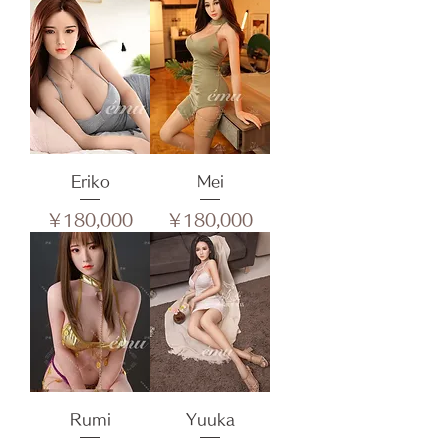
Eriko
Mei
価格
価格
￥180,000
￥180,000
Rumi
Yuuka